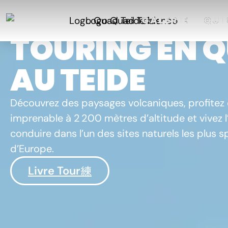
EXCURSIONS
GALERIE
GALERIE
QUI
QUI
TOURING EN 
AU TEIDE
Découvrez des paysages volcaniques, profitez 
imprenable à 2 200 mètres d’altitude et vivez l
conduire dans l’un des sites naturels les plus 
d’Europe.
Livre Tour