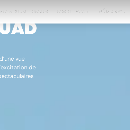
 SOMMES-NOUS
 SOMMES-NOUS
CONTACT
CONTACT
RÉSERVE
RÉSERVE
QUAD
d’une vue
’excitation de
spectaculaires